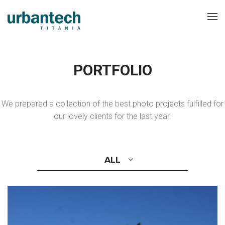
PORTFOLIO
We prepared a collection of the best photo projects fulfilled for
URBANIZACIÓN SEDE
our lovely clients for the last year.
CENTRAL HEINEKEN
Heineken Demolición de las instalaciones y los viales
ALL
existentes…