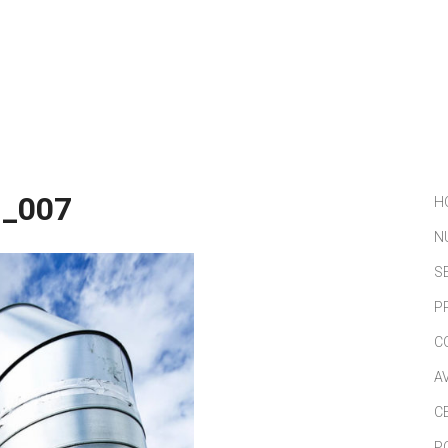
NOSOTROS
SERVICIOS
PORTFOLIO
NOTICIAS
_007
H
N
S
P
C
A
C
P