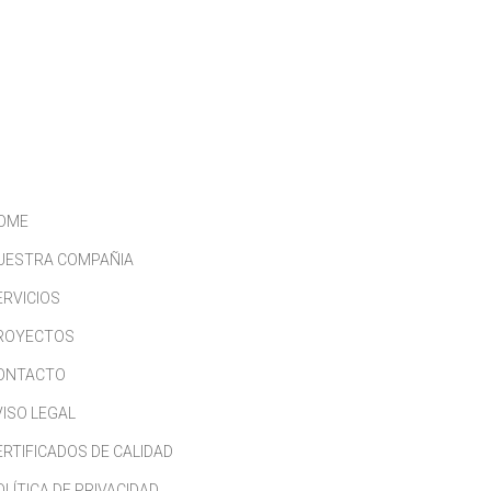
CONTACTO
TRABAJA CON NOSOTROS
OME
UESTRA COMPAÑIA
ERVICIOS
ROYECTOS
ONTACTO
VISO LEGAL
ERTIFICADOS DE CALIDAD
OLÍTICA DE PRIVACIDAD