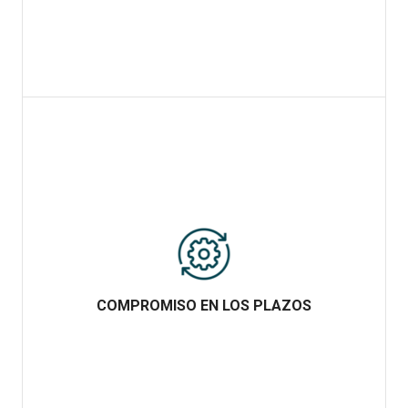
Nuestro equipo siempre está preparado para afrontar cualquier
proyecto en los menores plazos de entrega.
COMPROMISO EN LOS PLAZOS
COMPROMISO EN LOS PLAZOS
Siempre cumplimos con los plazos estipulados. Ponemos todo
nuestro esfuerzo para que el tiempo no sea un problema en la
entrega de cada proyecto.