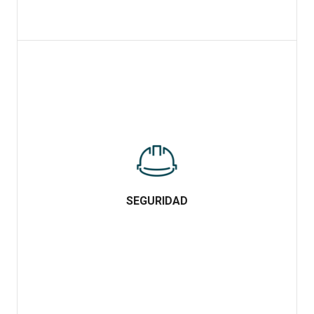
SEGURIDAD
SEGURIDAD
Cumplimos con los principales estándares en normativa técnica
de seguridad en cuestiones de edificiación e ingeniería.