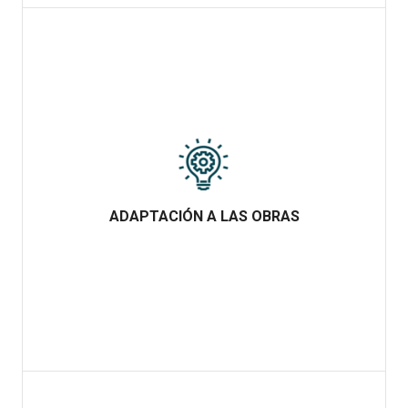
ADAPTACIÓN A LAS OBRAS
ADAPTACIÓN A LAS OBRAS
Tenemos una alta capacidad de adaptación a los posibles
imprevistos que implica el desarrollo de proyectos de ingeniería y
edificación.