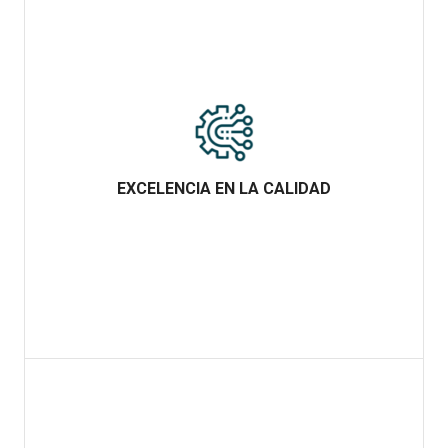
EXCELENCIA EN LA CALIDAD
EXCELENCIA EN LA CALIDAD
Alcanzamos en el desarrollo de todos los procesos de trabajo la
excelencia empresarial, asegurado en todo momento por la
implantación de un Sistema Integrado de Calidad.