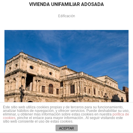
VIVIENDA UNIFAMILIAR ADOSADA
Edificación
Este sitio web utiliza cookies propias y de terceros para su funcionamiento,
analizar hábitos de navegación, y ofrecer servicios. Puede deshabilitar su uso,
eliminar, u obtener más información sobre estas cookies en nuestra
política de
cookies
, pinche el enlace para mayor información.. Al seguir visitando este
sitio web consiente el uso de estas cookies.
ACEPTAR