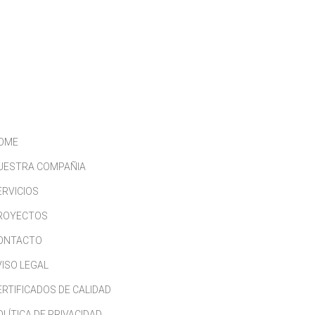
CONTACTO
TRABAJA CON NOSOTROS
OME
UESTRA COMPAÑIA
ERVICIOS
ROYECTOS
ONTACTO
VISO LEGAL
ERTIFICADOS DE CALIDAD
OLÍTICA DE PRIVACIDAD