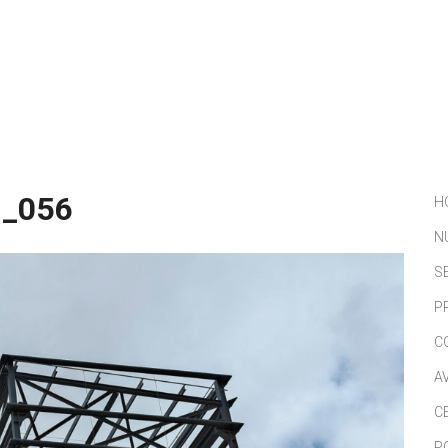
NOSOTROS
SERVICIOS
PORTFOLIO
NOTICIAS
_056
H
N
S
P
C
A
C
P