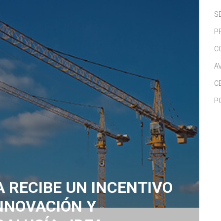
S
P
C
A
C
P
 RECIBE UN INCENTIVO
INNOVACIÓN Y