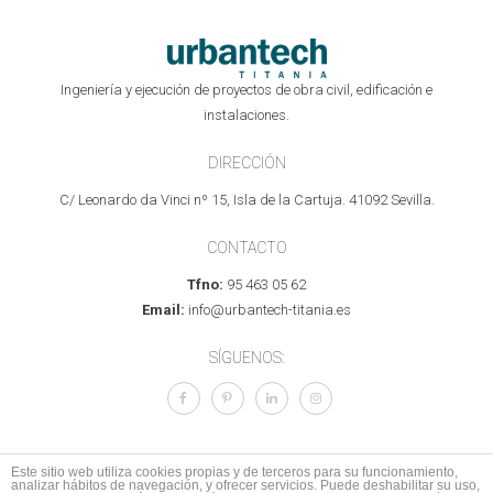
Ingeniería y ejecución de proyectos de obra civil, edificación e
instalaciones.
DIRECCIÓN
C/ Leonardo da Vinci nº 15, Isla de la Cartuja. 41092 Sevilla.
CONTACTO
Tfno:
95 463 05 62
Email:
info@urbantech-titania.es
SÍGUENOS:
Este sitio web utiliza cookies propias y de terceros para su funcionamiento,
analizar hábitos de navegación, y ofrecer servicios. Puede deshabilitar su uso,
© 2017 Todos los derechos reservados.
Aviso legal
I
Política de Privacidad
I