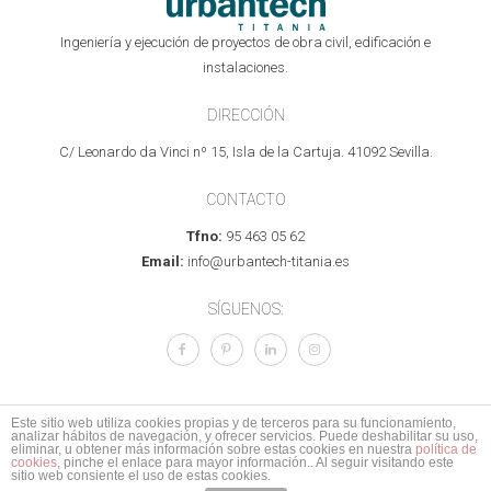
Ingeniería y ejecución de proyectos de obra civil, edificación e
instalaciones.
DIRECCIÓN
C/ Leonardo da Vinci nº 15, Isla de la Cartuja. 41092 Sevilla.
CONTACTO
Tfno:
95 463 05 62
Email:
info@urbantech-titania.es
SÍGUENOS:
Este sitio web utiliza cookies propias y de terceros para su funcionamiento,
analizar hábitos de navegación, y ofrecer servicios. Puede deshabilitar su uso,
© 2017 Todos los derechos reservados.
Aviso legal
I
Política de Privacidad
I
eliminar, u obtener más información sobre estas cookies en nuestra
política de
cookies
, pinche el enlace para mayor información.. Al seguir visitando este
Mapa del sitio
I
Política de calidad
sitio web consiente el uso de estas cookies.