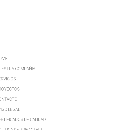
CONTACTO
TRABAJA CON NOSOTROS
OME
UESTRA COMPAÑIA
ERVICIOS
ROYECTOS
ONTACTO
VISO LEGAL
ERTIFICADOS DE CALIDAD
OLÍTICA DE PRIVACIDAD