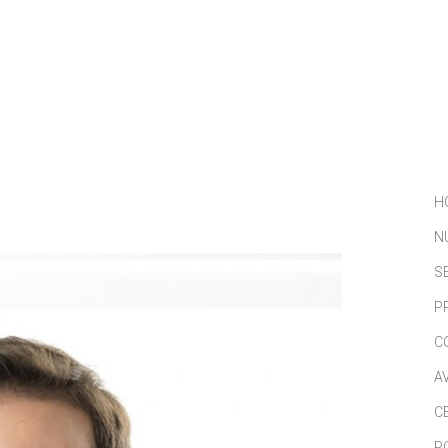
NOSOTROS
SERVICIOS
PORTFOLIO
NOTICIAS
H
N
S
P
C
A
C
P