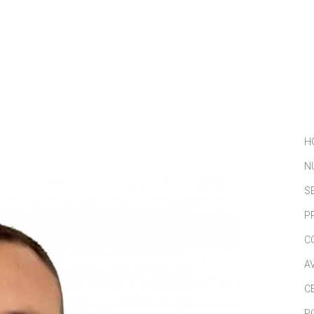
NOSOTROS
SERVICIOS
PORTFOLIO
NOTICIAS
H
N
S
P
C
A
C
P