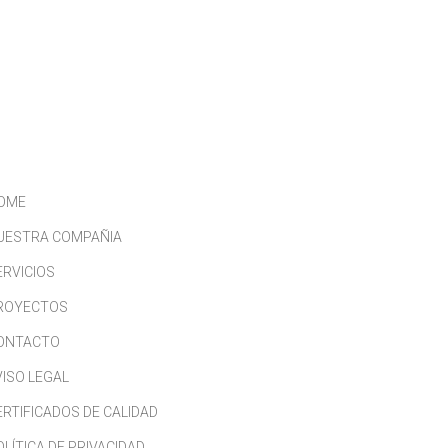
CONTACTO
TRABAJA CON NOSOTROS
OME
UESTRA COMPAÑIA
ERVICIOS
ROYECTOS
ONTACTO
VISO LEGAL
ERTIFICADOS DE CALIDAD
OLÍTICA DE PRIVACIDAD