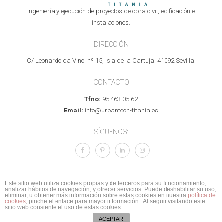
Ingeniería y ejecución de proyectos de obra civil, edificación e
instalaciones.
DIRECCIÓN
C/ Leonardo da Vinci nº 15, Isla de la Cartuja. 41092 Sevilla.
CONTACTO
Tfno:
95 463 05 62
Email:
info@urbantech-titania.es
SÍGUENOS:
Este sitio web utiliza cookies propias y de terceros para su funcionamiento,
analizar hábitos de navegación, y ofrecer servicios. Puede deshabilitar su uso,
© 2017 Todos los derechos reservados.
Aviso legal
I
Política de Privacidad
I
eliminar, u obtener más información sobre estas cookies en nuestra
política de
cookies
, pinche el enlace para mayor información.. Al seguir visitando este
Mapa del sitio
I
Política de calidad
sitio web consiente el uso de estas cookies.
ACEPTAR