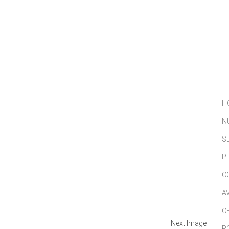
NOSOTROS
SERVICIOS
PORTFOLIO
NOTICIAS
H
N
S
P
C
A
C
Next Image
P