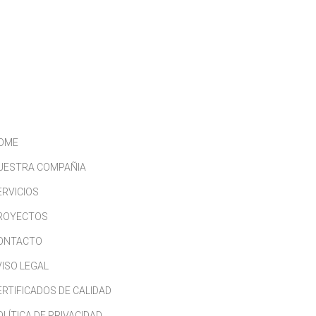
CONTACTO
TRABAJA CON NOSOTROS
OME
UESTRA COMPAÑIA
ERVICIOS
ROYECTOS
ONTACTO
VISO LEGAL
ERTIFICADOS DE CALIDAD
OLÍTICA DE PRIVACIDAD