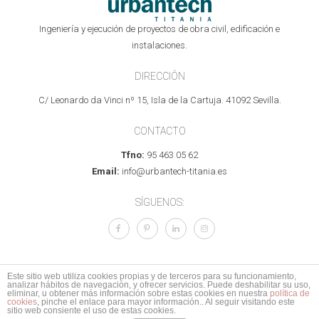
Ingeniería y ejecución de proyectos de obra civil, edificación e
instalaciones.
DIRECCIÓN
C/ Leonardo da Vinci nº 15, Isla de la Cartuja. 41092 Sevilla.
CONTACTO
Tfno:
95 463 05 62
Email:
info@urbantech-titania.es
SÍGUENOS:
Este sitio web utiliza cookies propias y de terceros para su funcionamiento,
analizar hábitos de navegación, y ofrecer servicios. Puede deshabilitar su uso,
© 2017 Todos los derechos reservados.
Aviso legal
I
Política de Privacidad
I
eliminar, u obtener más información sobre estas cookies en nuestra
política de
cookies
, pinche el enlace para mayor información.. Al seguir visitando este
Mapa del sitio
I
Política de calidad
sitio web consiente el uso de estas cookies.