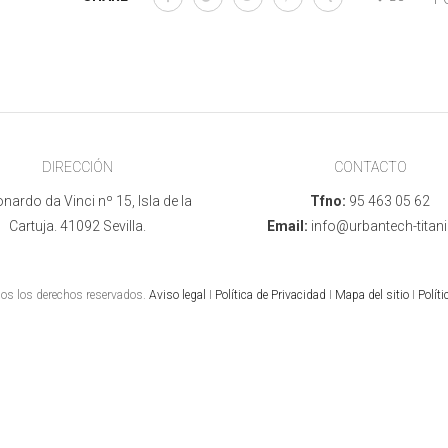
DIRECCIÓN
CONTACTO
nardo da Vinci nº 15, Isla de la
Tfno:
95 463 05 62
Cartuja. 41092 Sevilla.
Email:
info@urbantech-titani
s los derechos reservados.
Aviso legal
I
Política de Privacidad
I
Mapa del sitio
I
Políti