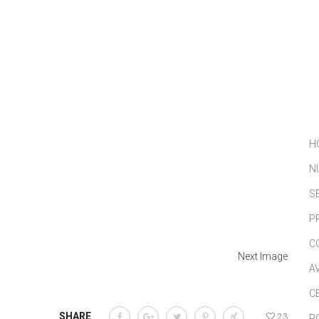
NOSOTROS
SERVICIOS
PORTFOLIO
NOTICIAS
H
N
S
P
C
Next Image
A
C
SHARE
23
P