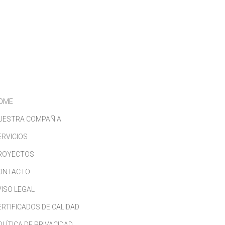
CONTACTO
TRABAJA CON NOSOTROS
OME
UESTRA COMPAÑIA
ERVICIOS
ROYECTOS
ONTACTO
VISO LEGAL
ERTIFICADOS DE CALIDAD
OLÍTICA DE PRIVACIDAD