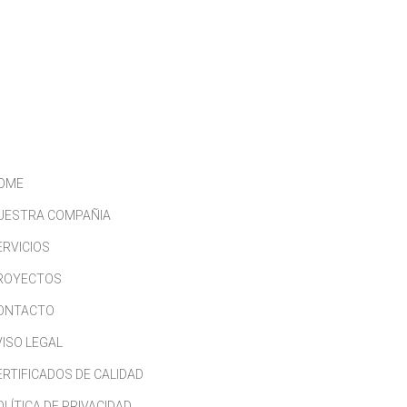
CONTACTO
TRABAJA CON NOSOTROS
OME
UESTRA COMPAÑIA
ERVICIOS
ROYECTOS
ONTACTO
VISO LEGAL
ERTIFICADOS DE CALIDAD
OLÍTICA DE PRIVACIDAD