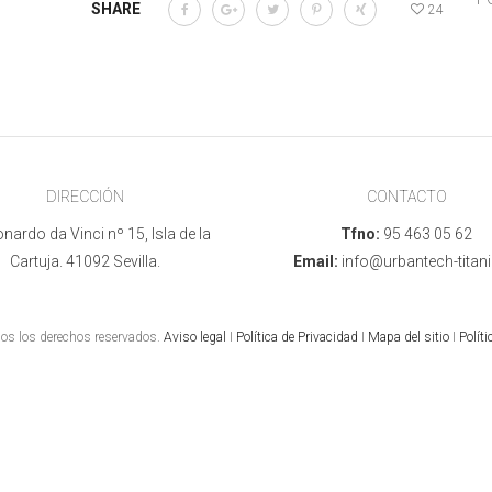
SHARE
24
DIRECCIÓN
CONTACTO
nardo da Vinci nº 15, Isla de la
Tfno:
95 463 05 62
Cartuja. 41092 Sevilla.
Email:
info@urbantech-titani
s los derechos reservados.
Aviso legal
I
Política de Privacidad
I
Mapa del sitio
I
Políti