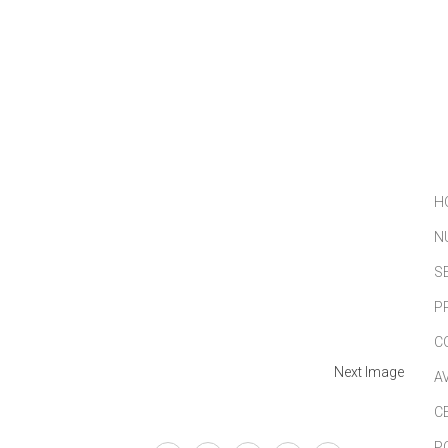
NOSOTROS
SERVICIOS
PORTFOLIO
NOTICIAS
H
N
S
P
C
Next Image
A
C
P