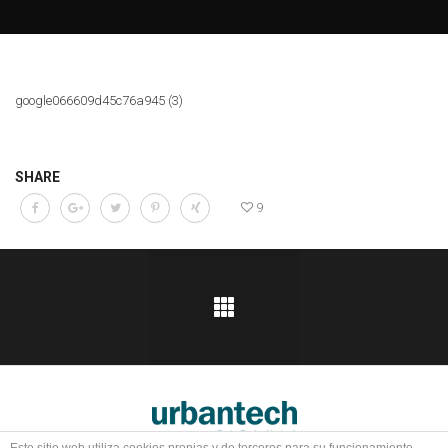
google066609d45c76a945 (3)
SHARE
9
Ingeniería y ejecución de proyectos de obra civil, edificación e