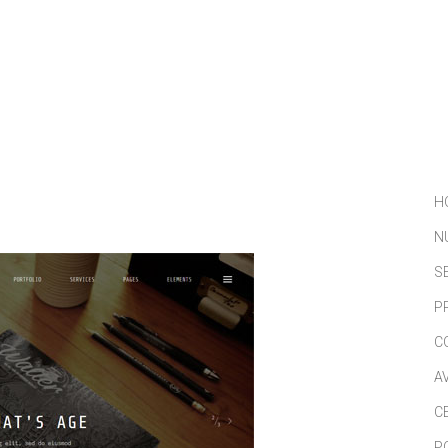
NOSOTROS
SERVICIOS
PORTFOLIO
NOTICIAS
H
N
S
P
C
A
C
P