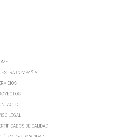
CONTACTO
TRABAJA CON NOSOTROS
OME
UESTRA COMPAÑIA
ERVICIOS
ROYECTOS
ONTACTO
VISO LEGAL
ERTIFICADOS DE CALIDAD
OLÍTICA DE PRIVACIDAD