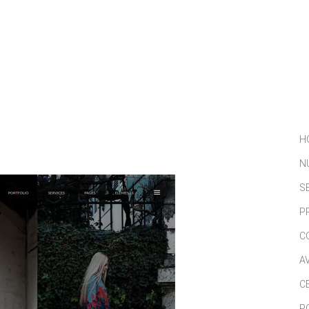
NOSOTROS
SERVICIOS
PORTFOLIO
NOTICIAS
H
N
S
P
C
A
C
P