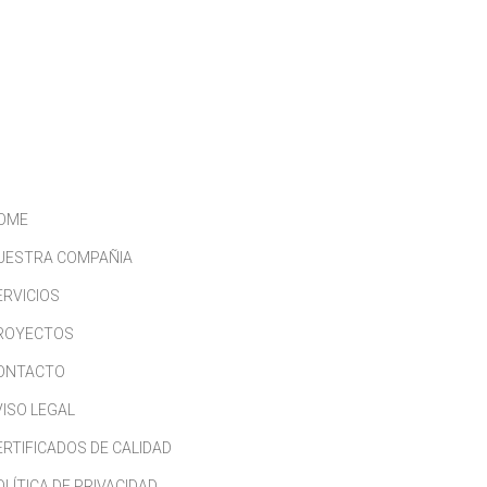
CONTACTO
TRABAJA CON NOSOTROS
OME
UESTRA COMPAÑIA
ERVICIOS
ROYECTOS
ONTACTO
VISO LEGAL
ERTIFICADOS DE CALIDAD
OLÍTICA DE PRIVACIDAD