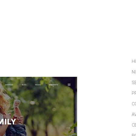
NOSOTROS
SERVICIOS
PORTFOLIO
NOTICIAS
H
N
S
P
C
A
C
P