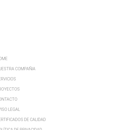
CONTACTO
TRABAJA CON NOSOTROS
OME
UESTRA COMPAÑIA
ERVICIOS
ROYECTOS
ONTACTO
VISO LEGAL
ERTIFICADOS DE CALIDAD
OLÍTICA DE PRIVACIDAD