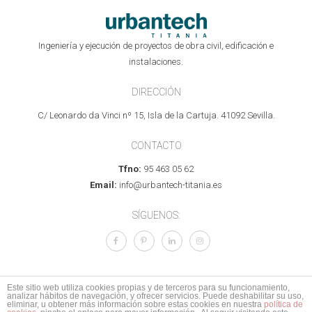
Ingeniería y ejecución de proyectos de obra civil, edificación e
instalaciones.
DIRECCIÓN
C/ Leonardo da Vinci nº 15, Isla de la Cartuja. 41092 Sevilla.
CONTACTO
Tfno:
95 463 05 62
Email:
info@urbantech-titania.es
SÍGUENOS:
Este sitio web utiliza cookies propias y de terceros para su funcionamiento,
analizar hábitos de navegación, y ofrecer servicios. Puede deshabilitar su uso,
© 2017 Todos los derechos reservados.
Aviso legal
I
Política de Privacidad
I
eliminar, u obtener más información sobre estas cookies en nuestra
política de