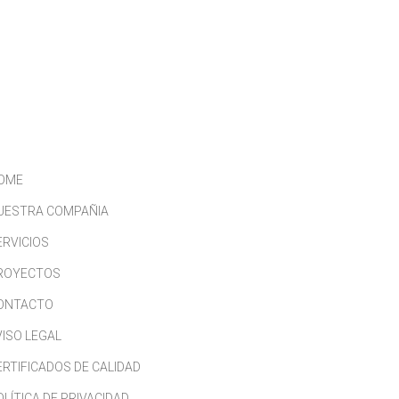
CONTACTO
TRABAJA CON NOSOTROS
OME
UESTRA COMPAÑIA
ERVICIOS
ROYECTOS
ONTACTO
VISO LEGAL
ERTIFICADOS DE CALIDAD
OLÍTICA DE PRIVACIDAD