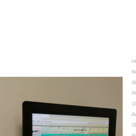
NOSOTROS
SERVICIOS
PORTFOLIO
NOTICIAS
H
N
S
P
C
A
C
P