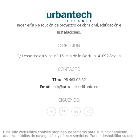
Ingeniería y ejecución de proyectos de obra civil, edificación e
instalaciones.
DIRECCIÓN
C/ Leonardo da Vinci nº 15, Isla de la Cartuja. 41092 Sevilla.
CONTACTO
Tfno:
95 463 05 62
Email:
info@urbantech-titania.es
SÍGUENOS:
Este sitio web utiliza cookies propias y de terceros para su funcionamiento,
analizar hábitos de navegación, y ofrecer servicios. Puede deshabilitar su uso,
© 2017 Todos los derechos reservados.
Aviso legal
I
Política de Privacidad
I