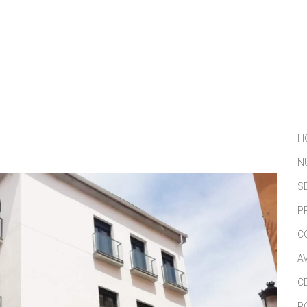
NOSOTROS
SERVICIOS
PORTFOLIO
NOTICIAS
H
N
S
P
C
A
C
P