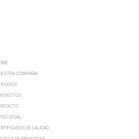
CONTACTO
TRABAJA CON NOSOTROS
OME
UESTRA COMPAÑIA
ERVICIOS
ROYECTOS
ONTACTO
VISO LEGAL
ERTIFICADOS DE CALIDAD
OLÍTICA DE PRIVACIDAD