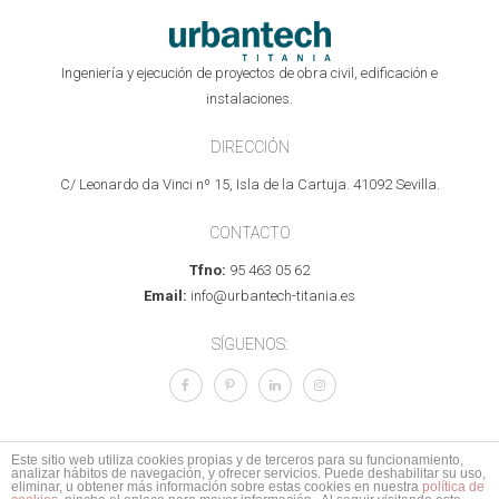
Ingeniería y ejecución de proyectos de obra civil, edificación e
instalaciones.
DIRECCIÓN
C/ Leonardo da Vinci nº 15, Isla de la Cartuja. 41092 Sevilla.
CONTACTO
Tfno:
95 463 05 62
Email:
info@urbantech-titania.es
SÍGUENOS:
Este sitio web utiliza cookies propias y de terceros para su funcionamiento,
analizar hábitos de navegación, y ofrecer servicios. Puede deshabilitar su uso,
© 2017 Todos los derechos reservados.
Aviso legal
I
Política de Privacidad
I
eliminar, u obtener más información sobre estas cookies en nuestra
política de