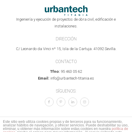
Ingeniería y ejecución de proyectos de obra civil, edificación e
instalaciones.
DIRECCIÓN
C/ Leonardo da Vinci nº 15, Isla de la Cartuja. 41092 Sevilla.
CONTACTO
Tfno:
95 463 05 62
Email:
info@urbantech-titania.es
SÍGUENOS:
Este sitio web utiliza cookies propias y de terceros para su funcionamiento,
analizar hábitos de navegación, y ofrecer servicios. Puede deshabilitar su uso,
© 2017 Todos los derechos reservados.
Aviso legal
I
Política de Privacidad
I
eliminar, u obtener más información sobre estas cookies en nuestra
política de