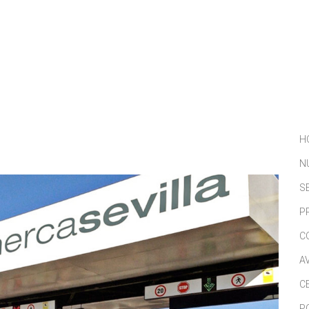
NOSOTROS
SERVICIOS
PORTFOLIO
NOTICIAS
H
N
S
P
C
A
C
P