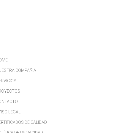
CONTACTO
TRABAJA CON NOSOTROS
OME
UESTRA COMPAÑIA
ERVICIOS
ROYECTOS
ONTACTO
VISO LEGAL
ERTIFICADOS DE CALIDAD
OLÍTICA DE PRIVACIDAD