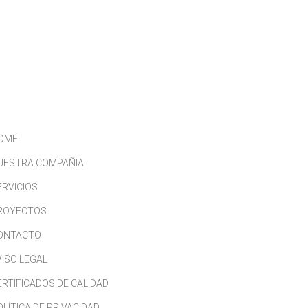
CONTACTO
TRABAJA CON NOSOTROS
OME
UESTRA COMPAÑIA
ERVICIOS
ROYECTOS
ONTACTO
VISO LEGAL
ERTIFICADOS DE CALIDAD
OLÍTICA DE PRIVACIDAD