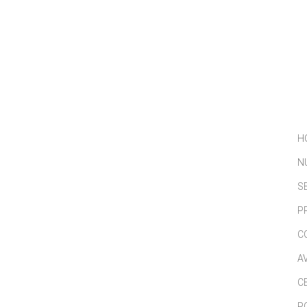
NOSOTROS
SERVICIOS
PORTFOLIO
NOTICIAS
H
N
S
P
C
A
C
P