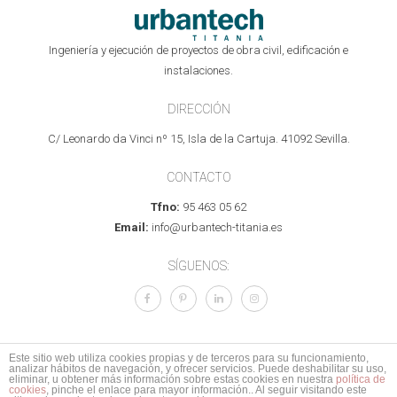
Ingeniería y ejecución de proyectos de obra civil, edificación e
instalaciones.
DIRECCIÓN
C/ Leonardo da Vinci nº 15, Isla de la Cartuja. 41092 Sevilla.
CONTACTO
Tfno:
95 463 05 62
Email:
info@urbantech-titania.es
SÍGUENOS:
Este sitio web utiliza cookies propias y de terceros para su funcionamiento,
analizar hábitos de navegación, y ofrecer servicios. Puede deshabilitar su uso,
© 2017 Todos los derechos reservados.
Aviso legal
I
Política de Privacidad
I
eliminar, u obtener más información sobre estas cookies en nuestra
política de
cookies
, pinche el enlace para mayor información.. Al seguir visitando este
Mapa del sitio
I
Política de calidad