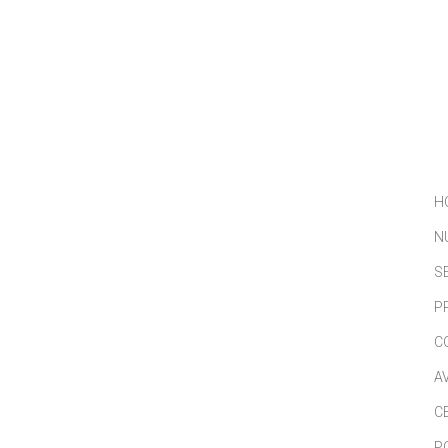
NOSOTROS
SERVICIOS
PORTFOLIO
NOTICIAS
H
N
S
P
C
A
C
P