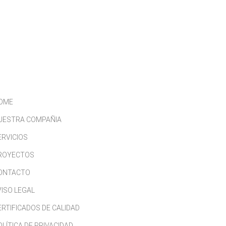
CONTACTO
TRABAJA CON NOSOTROS
OME
UESTRA COMPAÑIA
ERVICIOS
ROYECTOS
ONTACTO
VISO LEGAL
ERTIFICADOS DE CALIDAD
OLÍTICA DE PRIVACIDAD