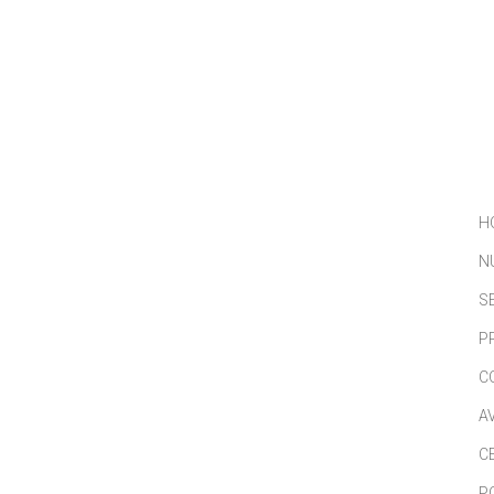
NOSOTROS
SERVICIOS
PORTFOLIO
NOTICIAS
H
N
S
P
C
A
C
P