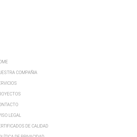
CONTACTO
TRABAJA CON NOSOTROS
OME
UESTRA COMPAÑIA
ERVICIOS
ROYECTOS
ONTACTO
VISO LEGAL
ERTIFICADOS DE CALIDAD
OLÍTICA DE PRIVACIDAD