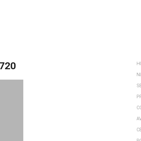
NOSOTROS
SERVICIOS
PORTFOLIO
NOTICIAS
720
H
N
S
P
C
A
C
P