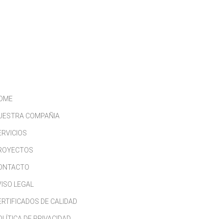
CONTACTO
TRABAJA CON NOSOTROS
OME
UESTRA COMPAÑIA
ERVICIOS
ROYECTOS
ONTACTO
VISO LEGAL
ERTIFICADOS DE CALIDAD
OLÍTICA DE PRIVACIDAD