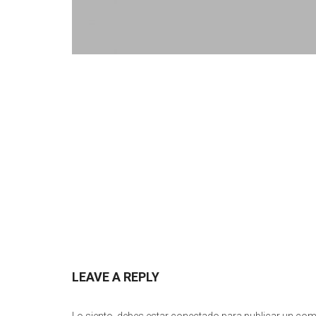
LEAVE A REPLY
Lo siento, debes estar
conectado
para publicar un com