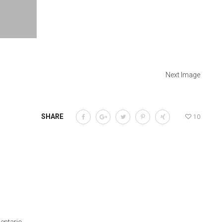
Next Image
SHARE
10
entario.