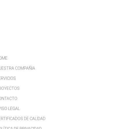
CONTACTO
TRABAJA CON NOSOTROS
OME
UESTRA COMPAÑIA
ERVICIOS
ROYECTOS
ONTACTO
VISO LEGAL
ERTIFICADOS DE CALIDAD
OLÍTICA DE PRIVACIDAD