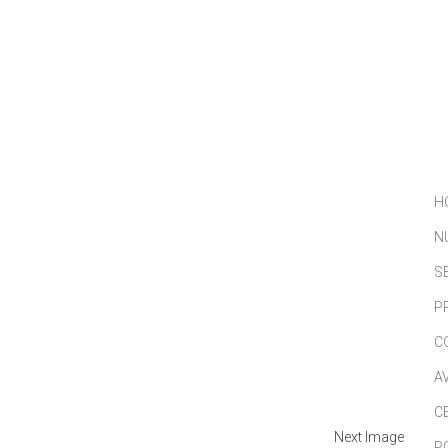
NOSOTROS
SERVICIOS
PORTFOLIO
NOTICIAS
H
N
S
P
C
A
C
Next Image
P