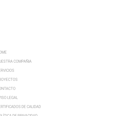
CONTACTO
TRABAJA CON NOSOTROS
OME
UESTRA COMPAÑIA
ERVICIOS
ROYECTOS
ONTACTO
VISO LEGAL
ERTIFICADOS DE CALIDAD
OLÍTICA DE PRIVACIDAD