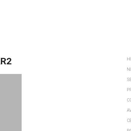
NOSOTROS
SERVICIOS
PORTFOLIO
NOTICIAS
AR2
H
N
S
P
C
A
C
P