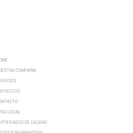
CONTACTO
TRABAJA CON NOSOTROS
OME
UESTRA COMPAÑIA
ERVICIOS
ROYECTOS
ONTACTO
VISO LEGAL
ERTIFICADOS DE CALIDAD
OLÍTICA DE PRIVACIDAD