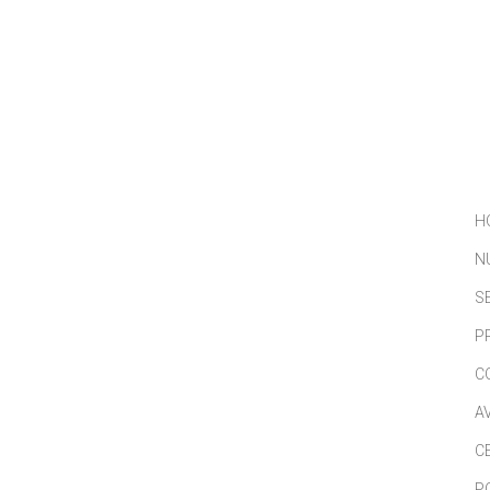
NOSOTROS
SERVICIOS
PORTFOLIO
NOTICIAS
H
N
S
P
C
A
C
P