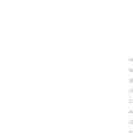
NOSOTROS
SERVICIOS
PORTFOLIO
NOTICIAS
H
N
S
P
C
A
C
P