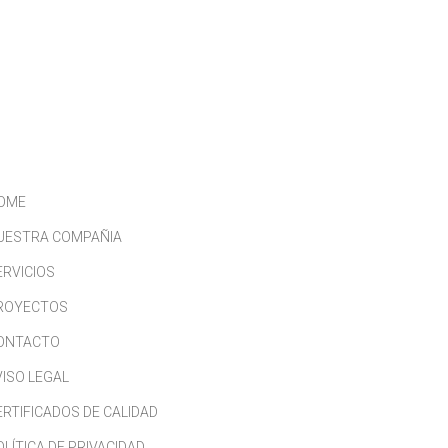
CONTACTO
TRABAJA CON NOSOTROS
OME
UESTRA COMPAÑIA
ERVICIOS
ROYECTOS
ONTACTO
VISO LEGAL
ERTIFICADOS DE CALIDAD
OLÍTICA DE PRIVACIDAD